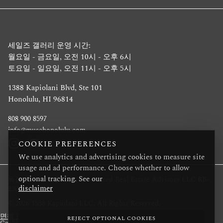
세일즈 갤러리 운영 시간:
월요일 - 금요일, 오전 10시 - 오후 6시
토요일 - 일요일, 오전 11시 - 오후 5시
1388 Kapiolani Blvd, Ste 101
Honolulu, HI 96814
808 900 8597
info@musehonolulu.com
COOKIE PREFERENCES
We use analytics and advertising cookies to measure site
usage and ad performance. Choose whether to allow
optional tracking. See our
독점 프로젝트 중개인: Associated Real Estate Advisors LLC RB-
disclaimer
23032
.
© 2026 1538 Kapiolani LLC, All Rights Reserved.
면책 조항
REJECT OPTIONAL COOKIES