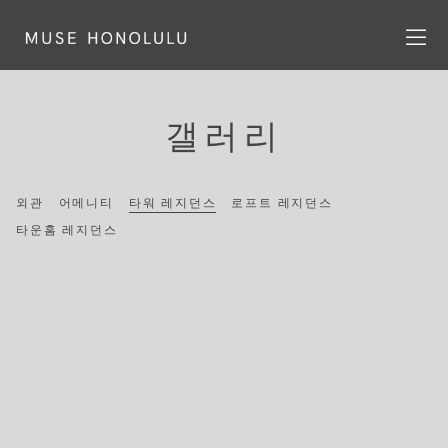
갤러리
외관
어메니티
타워 레지던스
로프트 레지던스
타운홈 레지던스