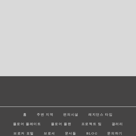
홈
주변 지역
편의시설
레지던스 타입
플로어 플레이트
플로어 플랜
프로젝트 팀
갤러리
브로커 포털
브로셔
문서들
BLOG
문의하기