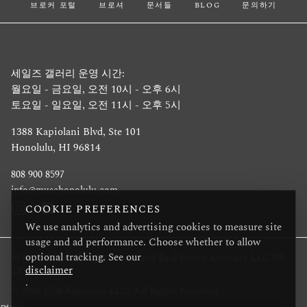
브로커 포털
브로셔
문서들
BLOG
문의하기
세일즈 갤러리 운영 시간:
월요일 - 금요일, 오전 10시 - 오후 6시
토요일 - 일요일, 오전 11시 - 오후 5시
1388 Kapiolani Blvd, Ste 101
Honolulu, HI 96814
808 900 8597
info@musehonolulu.com
COOKIE PREFERENCES
We use analytics and advertising cookies to measure site
usage and ad performance. Choose whether to allow
optional tracking. See our
독점 프로젝트 중개인: Associated Real Estate Advisors LLC RB-
disclaimer
23032
.
© 2026 1538 Kapiolani LLC, All Rights Reserved.